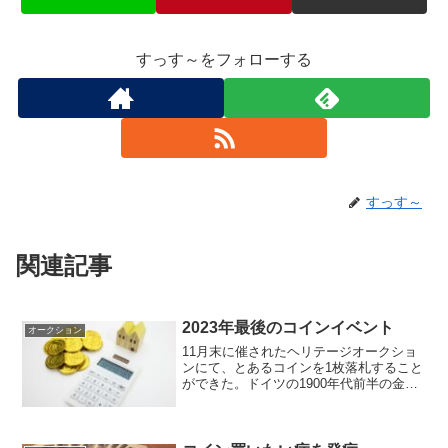
すっす～をフォローする
すっす～
関連記事
2023年最後のコインイベント
オークション
11月末に催されたヘリテージオークショ
ンにて、とあるコインを1枚落札すること
ができた。ドイツの1900年代前半の金貨
で小型のものだが、プルーフかつ発行枚
数が少なく、デザインも気に入ったこと
もあり、入手してやる！！という思いで
入札。ちなみにド...