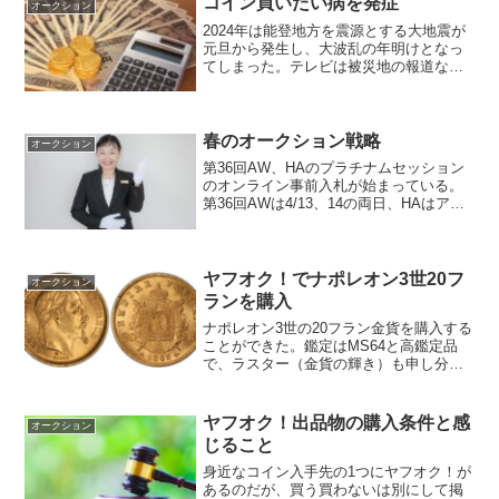
コイン買いたい病を発症
オークション
2024年は能登地方を震源とする大地震が
元旦から発生し、大波乱の年明けとなっ
てしまった。テレビは被災地の報道など
やっているが、たまに見る程度にとどめ
ている。ずっと見ているといたたまれな
くなり、自分の気持ちが鬱っぽくなるか
らだ。自分にできるこ...
春のオークション戦略
オークション
第36回AW、HAのプラチナムセッション
のオンライン事前入札が始まっている。
第36回AWは4/13、14の両日、HAはアメ
リカ現地時間の5/8～10に開催される以
下、私がザックリ出品物チェックした感
じだ（個人の感覚なので参考程度に‥）
【AW...
ヤフオク！でナポレオン3世20フ
オークション
ランを購入
ナポレオン3世の20フラン金貨を購入する
ことができた。鑑定はMS64と高鑑定品
で、ラスター（金貨の輝き）も申し分な
い。光の当て方、見る角度によって目映
い輝きをするのだが、紹介できないのが
残念だ。以下PCGSの写真を掲載する。
ヤフオク！出品物の購入条件と感
オークション
このコインの購入...
じること
身近なコイン入手先の1つにヤフオク！が
あるのだが、買う買わないは別にして掲