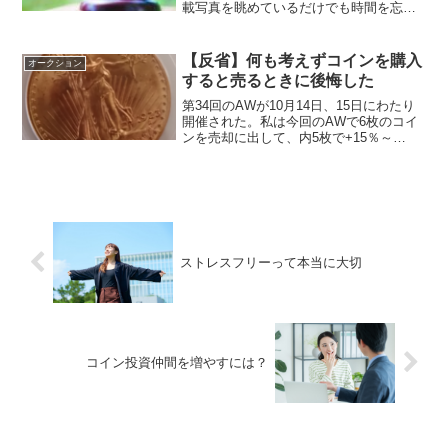
載写真を眺めているだけでも時間を忘れ
てしまう。コイン投資の分野のYouTuber
の方の発信を見ていると、「ヤフオク！
で購入するのは辞めておいた方がよい」
【反省】何も考えずコインを購入
オークション
という主張が多...
すると売るときに後悔した
第34回のAWが10月14日、15日にわたり
開催された。私は今回のAWで6枚のコイ
ンを売却に出して、内5枚で+15％～
+90％の利益を出すことができた。だが、
1枚だけ△50％の損失を出してしまった。
（まぁそれでもトータルで利益を出すこ
とがで...
ストレスフリーって本当に大切
コイン投資仲間を増やすには？