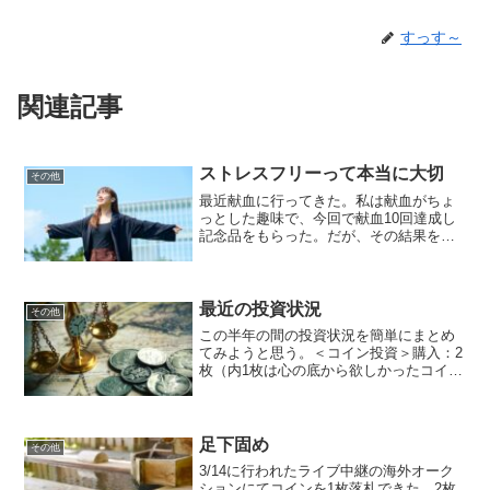
すっす～
関連記事
ストレスフリーって本当に大切
その他
最近献血に行ってきた。私は献血がちょ
っとした趣味で、今回で献血10回達成し
記念品をもらった。だが、その結果を見
てちょっと愕然としてしまった。何にシ
ョックを受けたか？というと血圧が短期
間でかなり上がっており、上が126、下86
だった。（最近の...
最近の投資状況
その他
この半年の間の投資状況を簡単にまとめ
てみようと思う。＜コイン投資＞購入：2
枚（内1枚は心の底から欲しかったコイ
ン）売却：7枚（最終損益は+500円程
度、損しなかっただけ良しとしよう）＜
金融投資＞購入：ナシ売却：ビッドコイ
ン（最終損益は新車で...
足下固め
その他
3/14に行われたライブ中継の海外オーク
ションにてコインを1枚落札できた。2枚