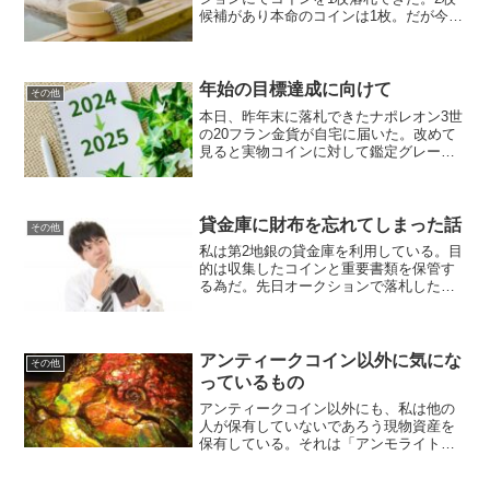
候補があり本命のコインは1枚。だが今回
は本命コインは落札できなかった。もう1
枚は出品リストを眺めていたところ何と
なく気に入ったが、ウォッチリストには
入れずに放置し...
年始の目標達成に向けて
その他
本日、昨年末に落札できたナポレオン3世
の20フラン金貨が自宅に届いた。改めて
見ると実物コインに対して鑑定グレード
が低いのでは？、再鑑定に出せば1グレー
ドは評価が上がるのでは？と感じた。貸
金庫に入れるときも自分で全年号を机に
並べてみたが、気分...
貸金庫に財布を忘れてしまった話
その他
私は第2地銀の貸金庫を利用している。目
的は収集したコインと重要書類を保管す
る為だ。先日オークションで落札したコ
インを貸金庫に預けて、自宅に戻ってか
ら「ん！？財布が無いぞ！！」というこ
とに気づいた。貸金庫室に入る為のカー
ドキーも財布の中にしま...
アンティークコイン以外に気にな
その他
っているもの
アンティークコイン以外にも、私は他の
人が保有していないであろう現物資産を
保有している。それは「アンモライト」
だ。アンモライトとは‥「アンモライ
ト」とはカナダ・アルバータ州で採れる