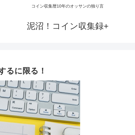
コイン収集暦10年のオッサンの独り言
泥沼！コイン収集録+
するに限る！