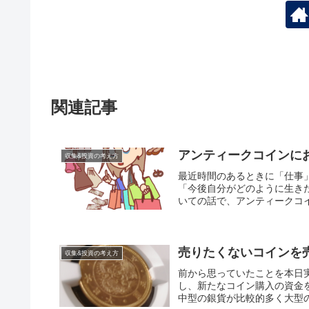
関連記事
アンティークコインに
収集&投資の考え方
最近時間のあるときに「仕事
「今後自分がどのように生き
いての話で、アンティークコイ
売りたくないコインを
収集&投資の考え方
前から思っていたことを本日
し、新たなコイン購入の資金
中型の銀貨が比較的多く大型の